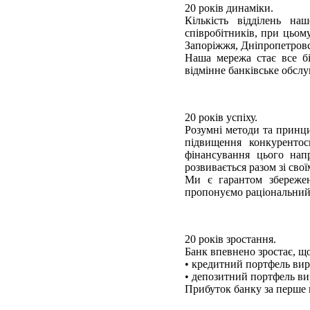
20 років динаміки.
Кількість відділень на
співробітників, при цьо
Запоріжжя, Дніпропетровс
Наша мережа стає все бі
відмінне банківське обслу
20 років успіху.
Розумні методи та принц
підвищення конкуренто
фінансування цього нап
розвивається разом зі сво
Ми є гарантом збережен
пропонуємо раціональний 
20 років зростання.
Банк впевнено зростає, щ
• кредитний портфель вирі
• депозитний портфель вир
Прибуток банку за перше п