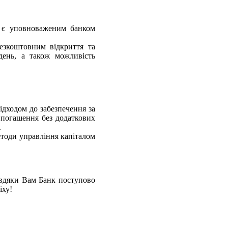
к" є уповноваженим банком
езкоштовним відкриття та
день, а також можливість
підходом до забезпечення за
 погашення без додаткових
.
етоди управління капіталом
авдяки Вам Банк поступово
іху!