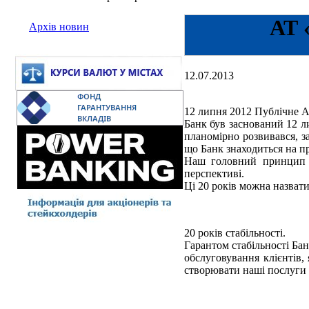
АТ 
Архів новин
12.07.2013
12 липня 2012 Публічне А
Банк був заснований 12 л
планомірно розвивався, з
що Банк знаходиться на п
Наш головний принцип 
перспективі.
Ці 20 років можна назвати 
20 років стабільності.
Гарантом стабільності Бан
обслуговування клієнтів,
створювати наші послуги 