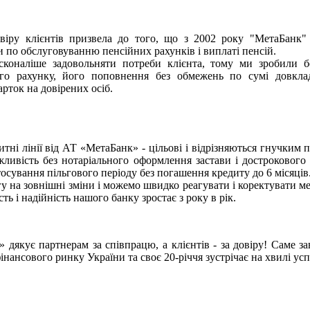
довіру клієнтів призвела до того, що з 2002 року "МетаБан
 по обслуговуванню пенсійних рахунків і виплаті пенсій.
коналіше задовольняти потреби клієнта, тому ми зробили б
ого рахунку, його поповнення без обмежень по сумі довкла
рток на довірених осіб.
тні лінії від АТ «МетаБанк» - цільові і відрізняються гнучким 
жливість без нотаріального оформлення застави і дострокового
тосування пільгового періоду без погашення кредиту до 6 місяців
у на зовнішні зміни і можемо швидко реагувати і коректувати м
сть і надійність нашого банку зростає з року в рік.
дякує партнерам за співпрацю, а клієнтів - за довіру! Саме з
нансового ринку України та своє 20-річчя зустрічає на хвилі усп