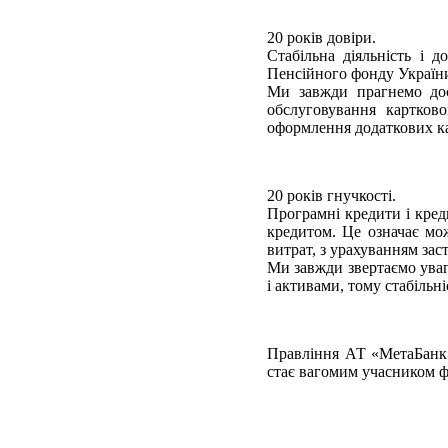
20 років довіри.
Стабільна діяльність і 
Пенсійного фонду України
Ми завжди прагнемо дос
обслуговування картков
оформлення додаткових ка
20 років гнучкості.
Програмні кредити і креди
кредитом. Це означає мо
витрат, з урахуванням зас
Ми завжди звертаємо уваг
і активами, тому стабільні
Правління АТ «МетаБанк» 
стає вагомим учасником фі