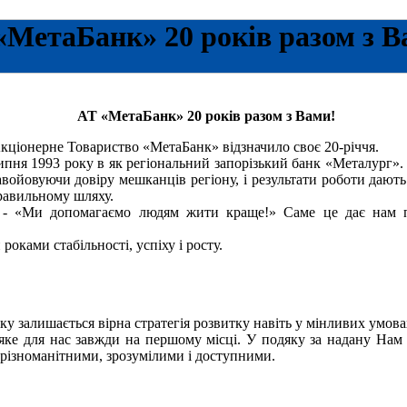
«МетаБанк» 20 років разом з В
АТ «МетаБанк» 20 років разом з Вами!
кціонерне Товариство «МетаБанк» відзначило своє 20-річчя.
ипня 1993 року в як регіональний запорізький банк «Металург». 
авойовуючи довіру мешканців регіону, і результати роботи дают
равильному шляху.
- «Ми допомагаємо людям жити краще!» Саме це дає нам пе
роками стабільності, успіху і росту.
ку залишається вірна стратегія розвитку навіть у мінливих умовах 
 яке для нас завжди на першому місці. У подяку за надану Нам 
різноманітними, зрозумілими і доступними.