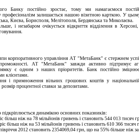
шого Банку постійно зростає, тому ми намагаємося постій
му професіоналізм залишається нашою візитною карткою. У цьом
ька, Києва, Борисполя, Мелітополя, Бердянська та Миколаєва.
льше, і незабаром очікується відкриття відділення в Херсоні,
говування.
ипи корпоративного управління АТ "МетаБанк" є стержнем успіш
спроможності. АТ "МетаБанк" завжди активно підтримує аг
рямку є одним з наших пріоритетів. Банк постійно зміцнює
їми клієнтами.
ня і примноження вільних грошових коштів у національній
розмір процентної ставки за депозитами.
о підкріплюється динамікою основних показників:
с більш ніж на 78 мільйонів гривень і становить 544 013 тисяч г
іс більш ніж на 53 мільйонів гривень і становить 610 366 тисяч 
івріччя 2012 становить 2354069,04 грн, що на 55% більше ніж за 