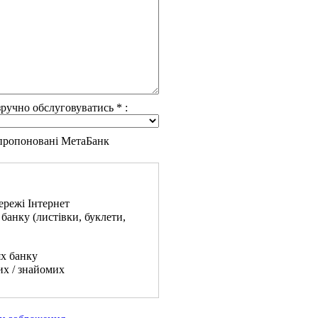
 зручно обслуговуватись
*
:
 пропоновані МетаБанк
ережі Інтернет
банку (листівки, буклети,
ях банку
их / знайомих