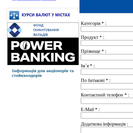
Категорія
*
:
Продукт
*
:
Прізвище
*
:
Ім`я
*
:
По батькові
*
:
Контактний телефон
*
:
E-Mail
*
:
Додаткова інформація :