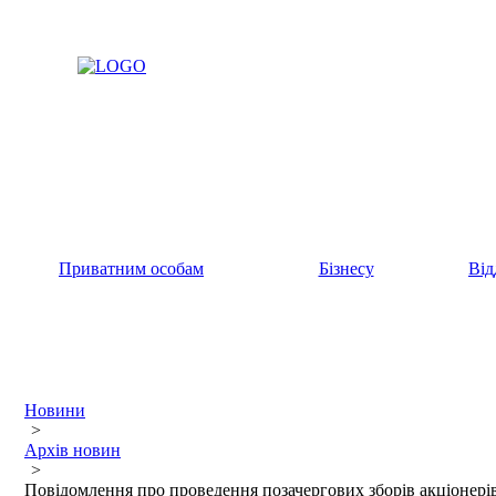
Приватним особам
Бізнесу
Від
Новини
>
Архів новин
>
Повідомлення про проведення позачергових зборів акціонері