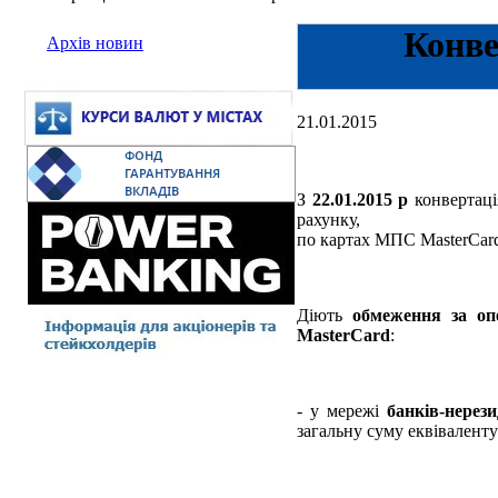
Конве
Архів новин
21.01.2015
З
22.01.2015 р
конвертаці
рахунку,
по картах МПС MasterCard
Діють
обмеження за опе
MasterCard
:
- у мережі
банків-нерези
загальну суму еквівалент