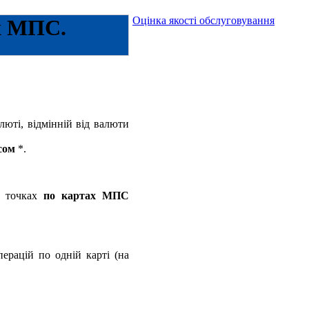
Оцінка якості обслуговування
х МПС.
люті, відмінній від валюти
сом
*.
х точках
по картах МПС
ерацій по одній карті (на