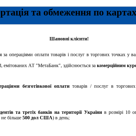
ртація та обмеження по карта
Шановні клієнти!
я за операціями оплати товарів і послуг в торгових точках у ва
, емітованих АТ "МетаБанк", здійснюється за
комерційним кур
раціями безготівкової оплати
товарів / послуг в торгови
дентів та третіх банків на території України
в розмірі 10 оп
у не більше
500 дол США
) в день;