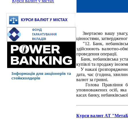
Курси валют у містах
Звертаємо вашу увагу, 
цінностями, затвердженог
"12. Банк, небанківська
здійснюють валютно-обмі
проведення операції.
Банк, небанківська уста
купівлі та продажу інозем
У наказі (розпорядженні)
дата, час (година, хвилин
валют за гривні.
Голова Правління банк
уповноважених осіб, яка
касах банку, небанківсько
Курси валют АТ "МетаБан