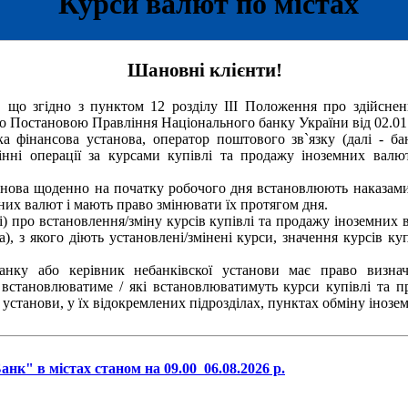
Курси валют по містах
Шановні клієнти!
що згідно з пунктом 12 розділу III Положення про здійснен
о Постановою Правління Національного банку України від 02.01
 фінансова установа, оператор поштового зв`язку (далі - бан
нні операції за курсами купівлі та продажу іноземних валю
нова щоденно на початку робочого дня встановлюють наказам
них валют і мають право змінювати їх протягом дня.
 про встановлення/зміну курсів купівлі та продажу іноземних 
а), з якого діють установлені/змінені курси, значення курсів к
у або керівник небанківскої установи має право визнач
 встановлюватиме / які встановлюватимуть курси купівлі та 
ї установи, у їх відокремлених підрозділах, пунктах обміну інозе
к" в містах станом на 09.00 06.08.2026 р.